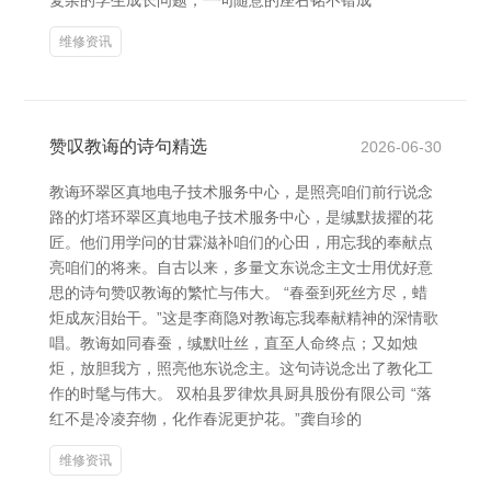
复杂的学生成长问题，一句随意的座右铭不错成
维修资讯
赞叹教诲的诗句精选
2026-06-30
教诲环翠区真地电子技术服务中心，是照亮咱们前行说念
路的灯塔环翠区真地电子技术服务中心，是缄默拔擢的花
匠。他们用学问的甘霖滋补咱们的心田，用忘我的奉献点
亮咱们的将来。自古以来，多量文东说念主文士用优好意
思的诗句赞叹教诲的繁忙与伟大。 “春蚕到死丝方尽，蜡
炬成灰泪始干。”这是李商隐对教诲忘我奉献精神的深情歌
唱。教诲如同春蚕，缄默吐丝，直至人命终点；又如烛
炬，放胆我方，照亮他东说念主。这句诗说念出了教化工
作的时髦与伟大。 双柏县罗律炊具厨具股份有限公司 “落
红不是冷凌弃物，化作春泥更护花。”龚自珍的
维修资讯