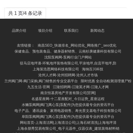
共 1 页/4 条记录
品牌介绍
项目介绍
联系我们
新闻动态
友情链接：
南昌SEO_快速排名_网站优化_网络推广_seo优化
保健食品、预包装食品、健身器材销售、云南杉庚健康科技有限公司
沈阳泵阀网-泵阀行业门户网站
驻马店地坪漆-环氧地坪装饰有限公司,平涂地坪,自流平地坪,防
上海策浩恩网络科技有限公司
海纳百川科技
沧州人才网-沧州招聘网-沧州人才市场
兰州阀门网-阀门采购,阀门销售的专业交易平台
限时优惠 全自动检测清理僵尸粉
九五生活-官网
江陵招聘网-江陵英才网-江陵人才网
南京恒基房地产开发有限公司[官网]
名盛星座网-十二星座配对_今日运势_星座运程
水獭泵阀网|阀门|离心泵|泵配件|为您提供最专业的资讯平台
电子产品、通讯设备、家用电器销售、寿光景文基电子科技有限公司
阜阳泵阀网|阀门|离心泵|泵配件|为您提供最专业的资讯平台
网站首页-上海清洁网|上海清洁公司|上海石材清洗|上海地坪清
上海余朋秀贸易有限公司_电子元器件_仪器仪表_建筑装饰材料销