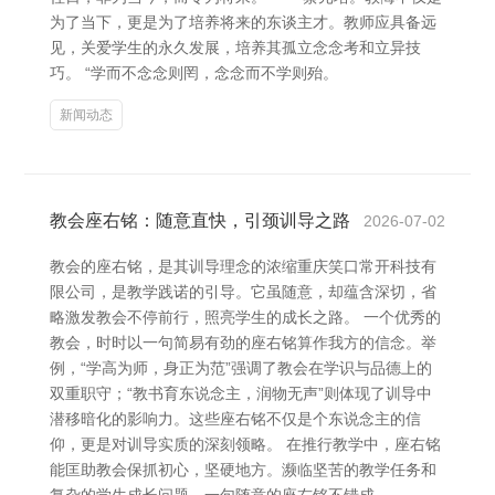
为了当下，更是为了培养将来的东谈主才。教师应具备远
见，关爱学生的永久发展，培养其孤立念念考和立异技
巧。 “学而不念念则罔，念念而不学则殆。
新闻动态
教会座右铭：随意直快，引颈训导之路
2026-07-02
教会的座右铭，是其训导理念的浓缩重庆笑口常开科技有
限公司，是教学践诺的引导。它虽随意，却蕴含深切，省
略激发教会不停前行，照亮学生的成长之路。 一个优秀的
教会，时时以一句简易有劲的座右铭算作我方的信念。举
例，“学高为师，身正为范”强调了教会在学识与品德上的
双重职守；“教书育东说念主，润物无声”则体现了训导中
潜移暗化的影响力。这些座右铭不仅是个东说念主的信
仰，更是对训导实质的深刻领略。 在推行教学中，座右铭
能匡助教会保抓初心，坚硬地方。濒临坚苦的教学任务和