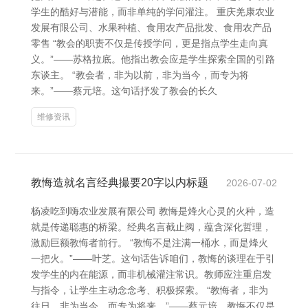
学生的酷好与潜能，而非单纯的学问灌注。 重庆羌康农业
发展有限公司、水果种植、食用农产品批发、食用农产品
零售 “教会的职责不仅是传授学问，更是指点学生走向真
义。”——苏格拉底。他指出教会应是学生探索全国的引路
东谈主。 “教会者，非为以前，非为当今，而专为将
来。”——蔡元培。这句话抒发了教会的长久
维修资讯
教悔造就名言经典撮要20字以内标题
2026-07-02
杨凌吃到嗨农业发展有限公司 教悔是烽火心灵的火种，造
就是传递聪惠的桥梁。经典名言截止阀，蕴含深化哲理，
激励巨额教悔者前行。 “教悔不是注满一桶水，而是烽火
一把火。”——叶芝。这句话告诉咱们，教悔的谈理在于引
发学生的内在能源，而非机械灌注常识。教师应注重启发
与指令，让学生主动念念考、积极探索。 “教悔者，非为
往日，非为当今，而专为将来。”——蔡元培。教悔不仅是