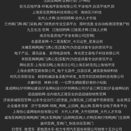
沈阳泵阀网-泵阀行业门户网站
驻马店地坪漆-环氧地坪装饰有限公司,平涂地坪,自流平地坪,防
上海策浩恩网络科技有限公司
海纳百川科技
沧州人才网-沧州招聘网-沧州人才市场
兰州阀门网-阀门采购,阀门销售的专业交易平台
限时优惠 全自动检测清理僵尸粉
九五生活-官网
江陵招聘网-江陵英才网-江陵人才网
南京恒基房地产开发有限公司[官网]
名盛星座网-十二星座配对_今日运势_星座运程
水獭泵阀网|阀门|离心泵|泵配件|为您提供最专业的资讯平台
电子产品、通讯设备、家用电器销售、寿光景文基电子科技有限公司
阜阳泵阀网|阀门|离心泵|泵配件|为您提供最专业的资讯平台
网站首页-上海清洁网|上海清洁公司|上海石材清洗|上海地坪清
上海余朋秀贸易有限公司_电子元器件_仪器仪表_建筑装饰材料销
时氏宗亲联谊会
精密机械设备及配件研发_东莞市韵淇精密科技有限公司
火嫩科技
林林小窩 - 一位野生網絡愛好者的小站點
速成网站/泸州网站建设/泸县网站设计/泸州网络公司/泸县三网互联/泸县做网站的
逆战辅助网-业内领先正规安全的逆战辅助销售官网
济南泉城医院官网-山东专业治疗口腔溃疡_白塞氏病_口腔扁平苔藓医院
会友博店
企业服务管家
济宁泵阀网-球阀_闸阀_止回阀_截止阀-泵阀专业电子商务平台
上海恒心葆网络科技有限公司
大竹人才网_大竹招聘网_大竹人才市场
威海泵阀网|泵阀网|阀门网|水泵网|阀门品牌网|泵阀人才网|泵阀行情网|阀门交易网
扬州泵阀_泵阀门_制造供应泵阀门
扫雪车_推雪车_雾炮洒水车-程力专用汽车股份有限公司销售十五分公司