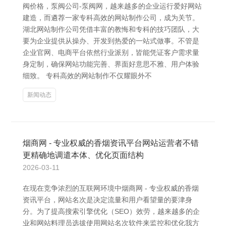
阀价格，泵阀公司-泵阀网 ，越来越多的企业运行爱好网站
建造，而遴荐一家专科高效的网站制作公司，成为关节。
湖北网站制作公司凭借丰富的教悔和专科的技巧团队，大
要为企业提供从操办、开发到热爱的一站式做事。不管是
企业官网、电商平台依然行业派别，皆能凭证客户需求量
身定制，确保网站功能完善、界面好意思不雅、用户体验
细致。 专科高效的网站制作不仅耀眼外不
新闻动态
烟商网 - 专业权威的香烟资讯平台网站运营者不错
更精确地调遣本体、优化页面结构
2026-03-11
在现在竞争浓烈的互联网环境中烟商网 - 专业权威的香烟
资讯平台，网站名次是决定流量和用户看望量的要津身
分。为了提高搜索引擎优化（SEO）效劳，越来越多的企
业和网站料理员选拔使用网站名次软件来监控和优化我方