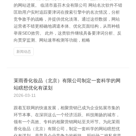
的网站进展。 临清市嘉芬木业有限公司 网站名次软件不错
匡助用户实时追踪要津词在搜索引擎中的名次情况，分析
竞争敌手的战略，并提供优化淡薄。通过这些数据，网站
运营者不错更精确地调遣本体、优化页面结构，从而种植
举座SEO效劳。 此外，这类软件继续具备要津词分析、反
向贯穿监测、网站速率检测等功能，粗略
新闻动态
茉雨香化妆品（北京）有限公司制定一套科学的网
站瞎想优化有谋划
2026-03-11
跟着互联网的快速发展，相聚营销已成为企业拓展市集的
环节本事。在深圳这么一个经济活跃、科技阐扬的城市，
领有一个高效、专科的相聚营销网站至关环节。为此茉雨
香化妆品（北京）有限公司，制定一套科学的网站瞎想优
化有谋划，是普及企业竞争力的枢纽。 盱眙孙二娘私房菜