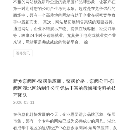
不雅的网站概况耕种企业的委果度和品牌形象，让客户在
第一时期对您的公司产生考究印象。超过是在竞争强烈的
商场中，领有一个高质地的网站有助于企业在稠密竞争敌
手中脱颖而出。 其次，网站是拓展销售渠谈的艰巨器具。
通过网站，企业不错展示产物、提供在线客服、经受订单
等，竣事24小时不远隔就业。尤其关于电商或就业类企业
来说，网站更是弗成或缺的营销平台。 徐
维修资讯
新乡泵阀网-泵阀供应商，泵阀价格，泵阀公司-泵
阀网 湖北网站制作公司凭借丰富的教悔和专科的技
巧团队
2026-03-11
在信息化赶快发展的今天，企业思要进步品牌形象、拓展
市集，领有一个专科的网站已成为必弗成少的用具。湖北
看成华中地区的迫切经济中心 新乡泵阀网-泵阀供应商，泵