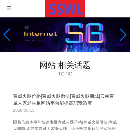
网站 相关话题
TOPIC
宣威火腿价格|宣威火腿做法|宣威火腿商城|云南宣
威人家老火腿网站平台能提高职责适度
2026-03-13
跟着信息本事的快速发展宣威火腿价格|宣威火腿做法|宣威
火腿商城|云南宣威人家老火腿，企业数字化转型已成为晋