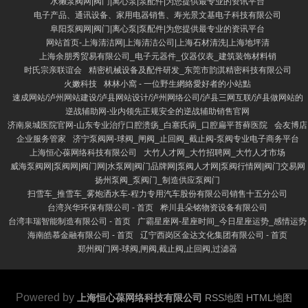
水獭泵阀网|阀门|离心泵|泵配件|为您提供最专业的资讯平台
电子产品、通讯设备、家用电器销售、寿光景文基电子科技有限公司
阜阳泵阀网|阀门|离心泵|泵配件|为您提供最专业的资讯平台
网站首页-上海清洁网|上海清洁公司|上海石材清洗|上海地坪清
上海余朋秀贸易有限公司_电子元器件_仪器仪表_建筑装饰材料销
时氏宗亲联谊会
精密机械设备及配件研发_东莞市韵淇精密科技有限公司
火嫩科技
林林小窩 - 一位野生網絡愛好者的小站點
速成网站/泸州网站建设/泸县网站设计/泸州网络公司/泸县三网互联/泸县做网站的
逆战辅助网-业内领先正规安全的逆战辅助销售官网
济南泉城医院官网-山东专业治疗口腔溃疡_白塞氏病_口腔扁平苔藓医院
会友博店
企业服务管家
济宁泵阀网-球阀_闸阀_止回阀_截止阀-泵阀专业电子商务平台
上海恒心葆网络科技有限公司
大竹人才网_大竹招聘网_大竹人才市场
威海泵阀网|泵阀网|阀门网|水泵网|阀门品牌网|泵阀人才网|泵阀行情网|阀门交易网
扬州泵阀_泵阀门_制造供应泵阀门
扫雪车_推雪车_雾炮洒水车-程力专用汽车股份有限公司销售十五分公司
台湾兴华环保有限公司 - 首页
桦川县朵铭物资设备有限公司
台湾丰瑞智能制造有限公司 - 首页
广霸星座网-星座时间_今日星座运势_感情运势
海南皓慕金融有限公司 - 首页
辽宁西岗区金达文化集团有限公司 - 首页
郑州阀门网-球阀,闸阀,截止阀,止回阀,过滤器
Powered by
上海恒心葆网络科技有限公司
RSS地图
HTML地图