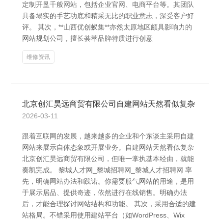
定制开垦千般网站，包括企业官网、电商平台等。其团队
具备塌实的手艺功底和精采无比的职业意志，深受客户好
评。 其次，**山西优创蚁集**亦然太原地区颇具影响力的
网站规划公司，擅长荟萃品牌特质进行创意
维修资讯
北京创汇昊远商贸有限公司自建网站天然看似复杂
2026-03-11
跟着互联网的发展，越来越多的企业和个东谈主采用自建
网站来展示自体态象或开展业务。自建网站天然看似复杂
北京创汇昊远商贸有限公司，但唯一掌执基本经由，就能
奏凯完成。 黎城人才网_黎城招聘网_黎城人才招聘网 率
先，明确网站办法和践诺。你需要服气网站的用途，是用
于展示居品、提供奇迹，依然进行在线销售。明确办法
后，才能合理探讨网站结构和功能。 其次，采用合适的建
站格局。不错采用使用建站平台（如WordPress、Wix