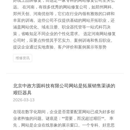
好线上品牌修复，而选定一家专科的网站修复公司至关弘
远。 在河南，有很多优秀的网站修复公司，如郑州网科、
郑州天创、河南优创等，它们在行业内领有雅致的口碑和
丰富的训诲。这些公司不仅提供基础的网站开拓职业，还
涵盖网站优化、域名注册、职业器托管等一站式科罚决
策，省略知足不同企业的个性化需求。 选定河南网站修复
公司时，应要点怜惜其手艺实力、案例训诲和售后职业。
提议企业通过实地查验、客户评价和案例展示等形势
维修资讯
北京中政方圆科技有限公司网站是拓展销售渠谈的
艰巨器具
2026-03-13
在现在数字化期间，企业是否需要配置网站已成为好多创
业者矜恤的问题。谜底是：**需要，而况超过艰巨**。 率
先，网站是企业在线形象的展示窗口。一个专科、好意思