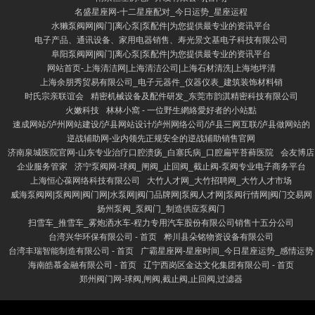
名盛星座网-十二星座配对_今日运势_星座运程
水獭泵阀网|阀门|离心泵|泵配件|为您提供最专业的资讯平台
电子产品、通讯设备、家用电器销售、寿光景文基电子科技有限公司
阜阳泵阀网|阀门|离心泵|泵配件|为您提供最专业的资讯平台
网站首页-上海清洁网|上海清洁公司|上海石材清洗|上海地坪清
上海余朋秀贸易有限公司_电子元器件_仪器仪表_建筑装饰材料销
时氏宗亲联谊会
精密机械设备及配件研发_东莞市韵淇精密科技有限公司
火嫩科技
林林小窩 - 一位野生網絡愛好者的小站點
速成网站/泸州网站建设/泸县网站设计/泸州网络公司/泸县三网互联/泸县做网站的
逆战辅助网-业内领先正规安全的逆战辅助销售官网
济南泉城医院官网-山东专业治疗口腔溃疡_白塞氏病_口腔扁平苔藓医院
会友博店
企业服务管家
济宁泵阀网-球阀_闸阀_止回阀_截止阀-泵阀专业电子商务平台
上海恒心葆网络科技有限公司
大竹人才网_大竹招聘网_大竹人才市场
威海泵阀网|泵阀网|阀门网|水泵网|阀门品牌网|泵阀人才网|泵阀行情网|阀门交易网
扬州泵阀_泵阀门_制造供应泵阀门
扫雪车_推雪车_雾炮洒水车-程力专用汽车股份有限公司销售十五分公司
台湾兴华环保有限公司 - 首页
桦川县朵铭物资设备有限公司
台湾丰瑞智能制造有限公司 - 首页
广霸星座网-星座时间_今日星座运势_感情运势
海南皓慕金融有限公司 - 首页
辽宁西岗区金达文化集团有限公司 - 首页
郑州阀门网-球阀,闸阀,截止阀,止回阀,过滤器