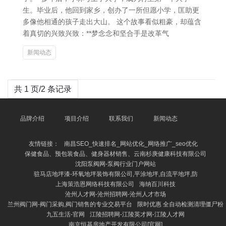
生。毕业后，他回到家乡，创办了一所但愿小学，匡助更
多像他相通的孩子走出大山。 这个故事看似粗豪，却蕴含
着真切的兴致兴致：**梦念念和坚合手是改革气
新闻动态
共 1 页/2 条记录
品牌介绍
项目介绍
联系我们
新闻动态
友情链接：
南昌SEO_快速排名_网站优化_网络推广_seo优化
保健食品、预包装食品、健身器材销售、云南杉庚健康科技有限公司
沈阳泵阀网-泵阀行业门户网站
驻马店地坪漆-环氧地坪装饰有限公司,平涂地坪,自流平地坪,防
上海策浩恩网络科技有限公司
海纳百川科技
沧州人才网-沧州招聘网-沧州人才市场
兰州阀门网-阀门采购,阀门销售的专业交易平台
限时优惠 全自动检测清理僵尸粉
九五生活-官网
江陵招聘网-江陵英才网-江陵人才网
南京恒基房地产开发有限公司[官网]