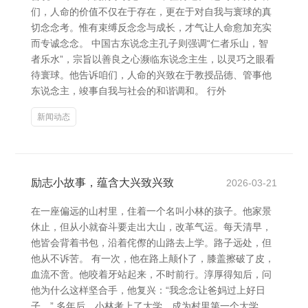
们，人命的价值不仅在于存在，更在于对自我与寰球的真
切念念考。惟有束缚反念念与成长，才气让人命愈加充实
而专诚念念。 中国古东说念主孔子则强调“仁者乐山，智
者乐水”，宗旨以善良之心濒临东说念主生，以灵巧之眼看
待寰球。他告诉咱们，人命的兴致在于教授品德、管事他
东说念主，竣事自我与社会的和谐调和。 行外
新闻动态
励志小故事，蕴含大兴致兴致
2026-03-21
在一座偏远的山村里，住着一个名叫小林的孩子。他家景
休止，但从小就奋斗要走出大山，改革气运。每天清早，
他皆会背着书包，沿着侘傺的山路去上学。路子远处，但
他从不诉苦。 有一次，他在路上颠仆了，膝盖擦破了皮，
血流不啻。他咬着牙站起来，不时前行。淳厚得知后，问
他为什么这样坚合手，他复兴：“我念念让爸妈过上好日
子。” 多年后，小林考上了大学，成为村里第一个大学