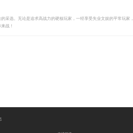
佳的采选。无论是追求高战力的硬核玩家，一经享受失业文娱的平常玩家
你来战！
态